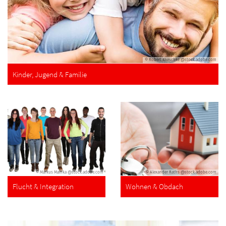
© Robert Kneschke @stock.adobe.com
Kinder, Jugend & Familie
© Markus Mainka @stock.adobe.com
© Alexander Raths @stock.adobe.com
Flucht & Integration
Wohnen & Obdach