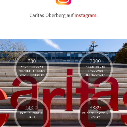
Caritas Oberberg auf
Instagram
.
730
2000
HAUPTAMTLICHE
KINDER IN DER
MITARBEITERINNEN
TÄGLICHEN
UND MITARBEITER
BETREUUNGEN
5000
3389
RATSUCHENDE IM
PFLEGEEINSÄTZE IM
JAHR
MONAT