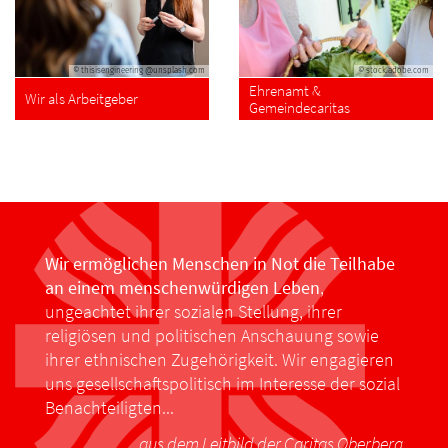
© thisisengineering @unsplash.com
© stock.adobe.com
Ehrenamt &
Wir als Arbeitgeber
Gemeindecaritas
Wir ermöglichen Menschen in Not die Teilhabe
an einem menschenwürdigen Leben
,
ungeachtet ihrer sozialen Stellung, ihrer
religiösen und politischen Anschauung sowie
ihrer ethnischen Zugehörigkeit. Wir engagieren
uns gesellschaftspolitisch im Interesse der sozial
Benachteiligten...
aus dem Leitbild der Caritas Oberberg