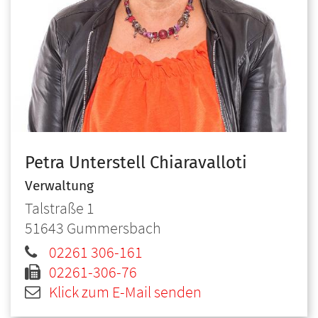
Petra
Unterstell Chiaravalloti
Verwaltung
Talstraße 1
51643
Gummersbach
02261 306-161
02261-306-76
Klick zum E-Mail senden