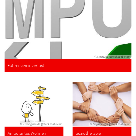
© A. Hartung @stock.adobe.com
Führerscheinverlust
© strichfiguren.de @stock.adobe.com
© DragonImages @stock.adobe.com
Ambulantes Wohnen
Soziotherapie