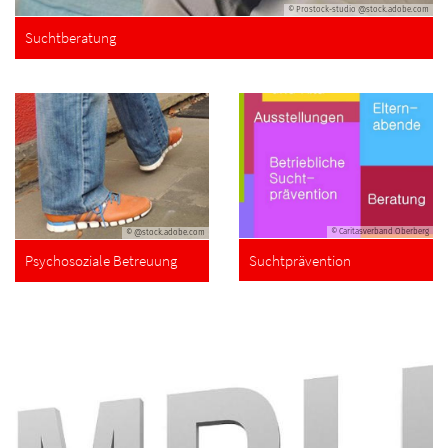
© Prostock-studio @stock.adobe.com
Suchtberatung
© Caritasverband Oberberg
© @stock.adobe.com
Suchtprävention
Psychosoziale Betreuung