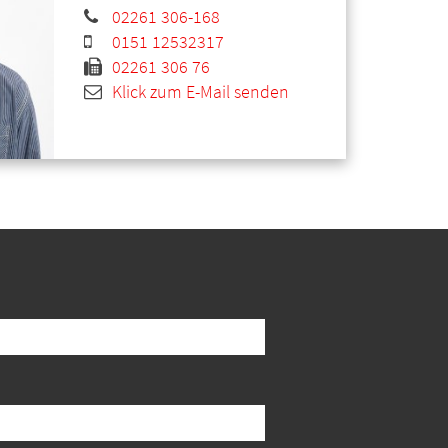
02261 306-168
0151 12532317
02261 306 76
Klick zum E-Mail senden