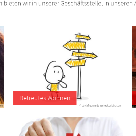
n bieten wir in unserer Geschäftsstelle, in unser
Betreutes Wohnen
com
© strichfiguren.de @stock.adobe.com