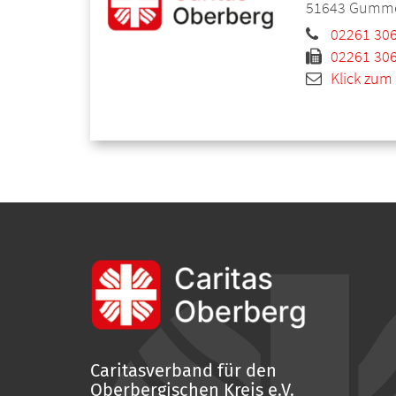
51643
Gumme
02261 306
02261 306
Klick zum
Caritasverband für den
Oberbergischen Kreis e.V.