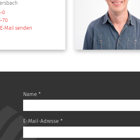
rsbach
-0
-70
 E-Mail senden
Name *
E-Mail-Adresse *