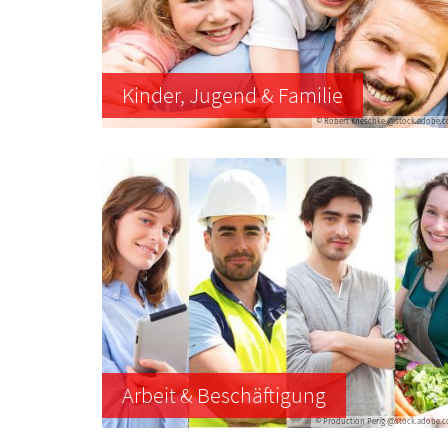
Kinder, Jugend & Familie
© Robert Kneschke @stock.adobe.
Arbeit & Beschäftigung
© Production Perig @stock.adobe.