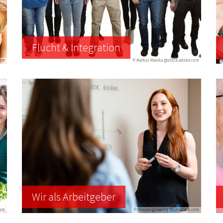
Flucht & Integration
com
© Markus Mainka @stock.adobe.com
Wir als Arbeitgeber
com
© thisisengineering @unsplash.com