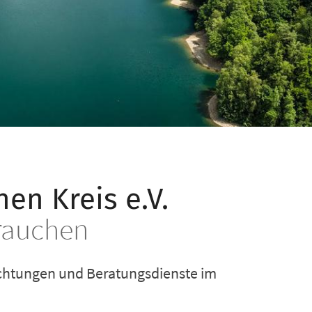
© Caritasverband Oberberg
© Christian Schwier @stock.adobe.com
© Caritasverband Oberberg
en Kreis e.V.
brauchen
richtungen und Beratungsdienste im