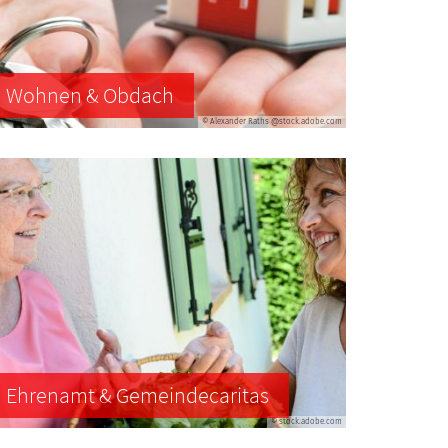
Wohnen & Obdach
© Alexander Raths @stock.adobe.com
Ehrenamt & Gemeindecaritas
© stock.adobe.com