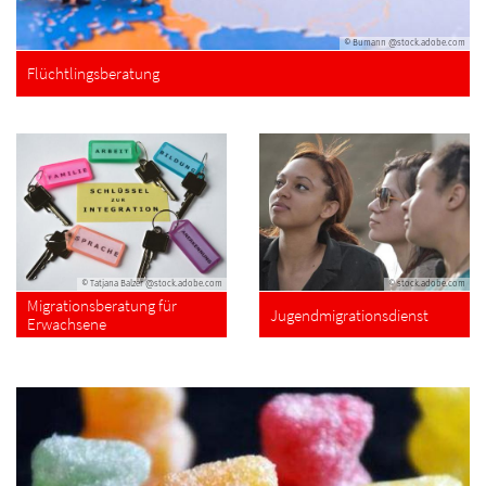
© Bumann @stock.adobe.com
Flüchtlingsberatung
© Tatjana Balzer @stock.adobe.com
© stock.adobe.com
Migrationsberatung für
Jugendmigrationsdienst
Erwachsene