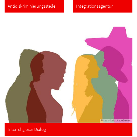
Antidiskriminierungsstelle
Integrationsagentur
© Ludk @stock.adobe.com
Interreligiöser Dialog