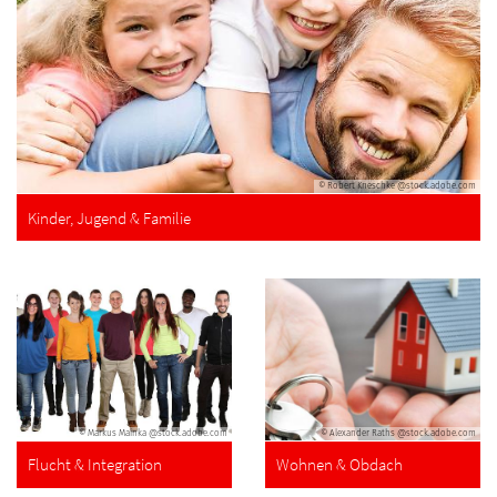
© Robert Kneschke @stock.adobe.com
Kinder, Jugend & Familie
© Markus Mainka @stock.adobe.com
© Alexander Raths @stock.adobe.com
Flucht & Integration
Wohnen & Obdach