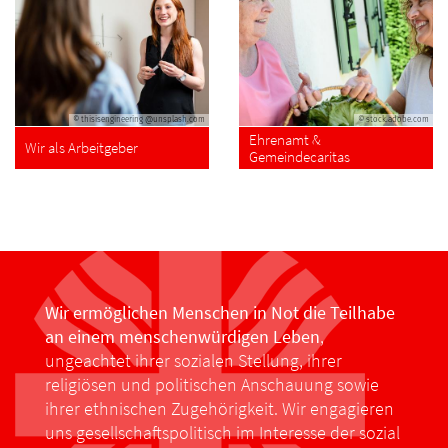
© thisisengineering @unsplash.com
© stock.adobe.com
Ehrenamt &
Wir als Arbeitgeber
Gemeindecaritas
Wir ermöglichen Menschen in Not die Teilhabe
an einem menschenwürdigen Leben
,
ungeachtet ihrer sozialen Stellung, ihrer
religiösen und politischen Anschauung sowie
ihrer ethnischen Zugehörigkeit. Wir engagieren
uns gesellschaftspolitisch im Interesse der sozial