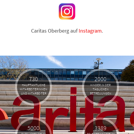
Caritas Oberberg auf
Instagram
.
730
2000
HAUPTAMTLICHE
KINDER IN DER
MITARBEITERINNEN
TÄGLICHEN
UND MITARBEITER
BETREUUNGEN
5000
3389
RATSUCHENDE IM
PFLEGEEINSÄTZE IM